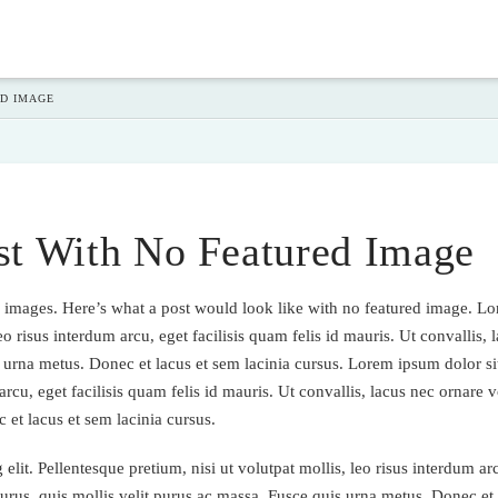
ED IMAGE
st With No Featured Image
images. Here’s what a post would look like with no featured image. Lor
leo risus interdum arcu, eget facilisis quam felis id mauris. Ut convallis, 
 urna metus. Donec et lacus et sem lacinia cursus. Lorem ipsum dolor sit
arcu, eget facilisis quam felis id mauris. Ut convallis, lacus nec ornare v
 et lacus et sem lacinia cursus.
lit. Pellentesque pretium, nisi ut volutpat mollis, leo risus interdum arc
 purus, quis mollis velit purus ac massa. Fusce quis urna metus. Donec et 