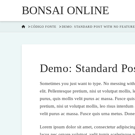
BONSAI ONLINE
HOME
CÓDIGO FONTE
DEMO: STANDARD POST WITH NO FEATUR
Demo: Standard Po
Sometimes you just want to type. No messing with 
elit. Pellentesque pretium, nisi ut volutpat mollis, 
purus, quis mollis velit purus ac massa. Fusce quis
pretium, nisi ut volutpat mollis, leo risus interdum 
velit purus ac massa. Fusce quis urna metus. Donec
Lorem ipsum dolor sit amet, consectetur adipiscing e
lacus nec ornare volutpat, velit turpis scelerisque